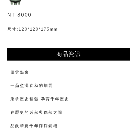
NT 8000
尺寸:120*120*175mm
商品資訊
風雲際會
一鼎煮沸春秋的烟雲
秉承歷史精髓 孕育千年歷史
在歷史的必然與偶然之間
品飲華夏千年錚錚氣概