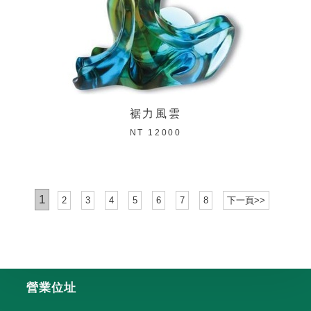
裾力風雲
NT 12000
1
2
3
4
5
6
7
8
下一頁>>
營業位址