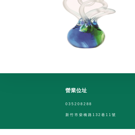
營業位址
035208288
新竹市柴橋路132巷11號