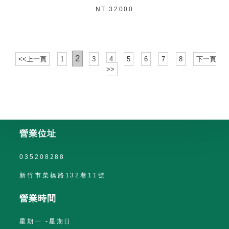
NT 32000
2
<<上一頁
1
3
4
5
6
7
8
下一頁
>>
營業位址
035208288
新竹市柴橋路132巷11號
營業時間
星期一 -星期日